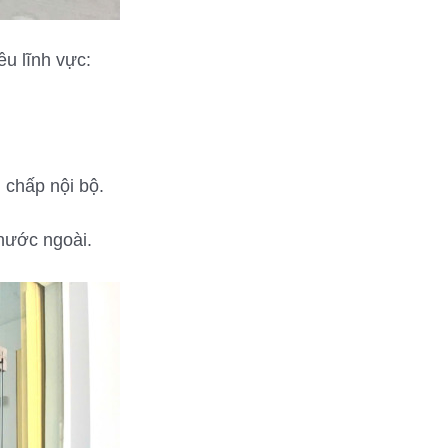
u lĩnh vực:
 chấp nội bộ.
 nước ngoài.