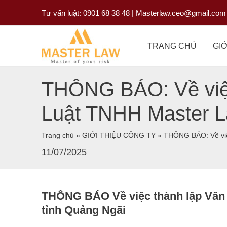
Nhảy
Tư vấn luật: 0901 68 38 48 | Masterlaw.ceo@gmail.com
tới
nội
TRANG CHỦ
GIỚ
dung
THÔNG BÁO: Về việc
Luật TNHH Master 
Trang chủ
»
GIỚI THIỆU CÔNG TY
»
THÔNG
11/07/2025
THÔNG BÁO Về việc thành lập Văn 
tỉnh Quảng Ngãi